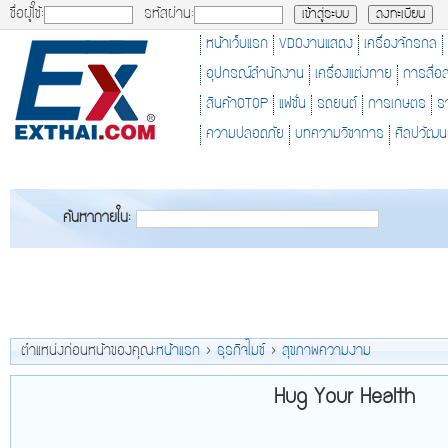
ชื่อผู้ใช้:
รหัสผ่าน:
หน้าเว็บแรก
VDOงานแสดง
เครื่องจักรกล
อุปกรณ์สำนักงาน
เครื่องแต่งกาย
การสื่อ
สินค้าOTOP
แฟชั่น
รถยนต์
การเกษตร
ร
ความปลอดภัย
บทความวิชาการ
ศิลปวัฒ
ค้นหาภายใน:
ตำแหน่งก่อนหน้าของคุณ:
หน้าแรก
>
ธุรกิจไมซ์
>
สุขภาพความงาม
Hug Your Health