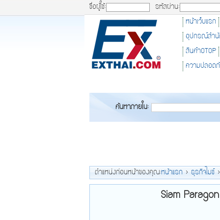
ชื่อผู้ใช้:
รหัสผ่าน:
หน้าเว็บแรก
อุปกรณ์สำน
สินค้าOTOP
ความปลอดภ
ค้นหาภายใน:
ตำแหน่งก่อนหน้าของคุณ:
หน้าแรก
>
ธุรกิจไมซ์
Siam Parago