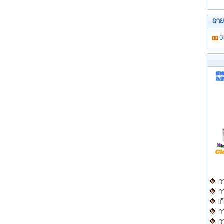
รา
G
กา
กา
เก
กา
กา