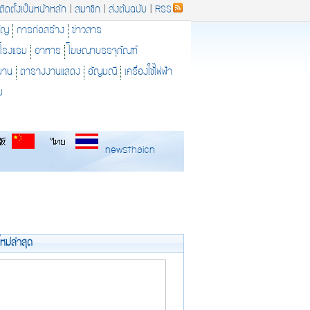
ติดตั้งเป็นหน้าหลัก
|
สมาชิก
|
ส่งต้นฉบับ
|
RSS
ัญ
การก่อสร้าง
ข่าวสาร
โรงแรม
อาหาร
โฆษณาบรรจุภัณฑ์
ยาน
ตารางงานแสดง
อัญมณี
เครื่องใช้ไฟฟ้า
ม
newsthaicn
ใหม่ล่าสุด