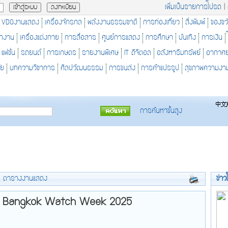
เพิ่มเป็นรายการโปรด
|
VDOงานแสดง
เครื่องจักรกล
พลังงานธรรมชาติ
การท่องเที่ยว
สิ่งพิมพ์
ของขว
ักงาน
เครื่องแต่งกาย
การสื่อสาร
ศูนย์การแสดง
การศึกษา
บันเทิง
การเงิน
แฟชั่น
รถยนต์
การเกษตร
รายงานพิเศษ
IT ดิจิตอล
อสังหาริมทรัพย์
อากาศ
ัย
บทความวิชาการ
ศิลปวัฒนธรรม
การขนส่ง
การค้าแปรรูป
สุขภาพความงา
การค้นหาขั้นสูง
>
ตารางงานแสดง
ข่าว
n Bangkok Watch Week 2025