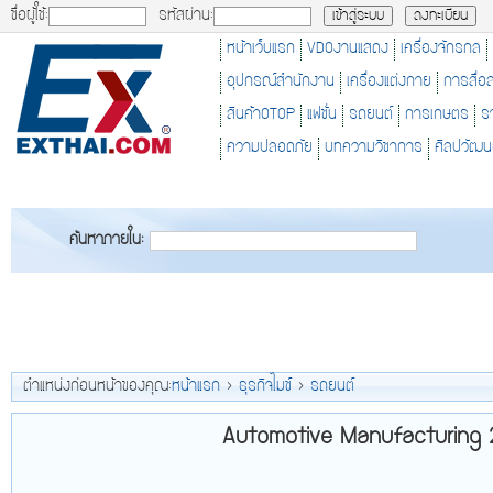
ชื่อผู้ใช้:
รหัสผ่าน:
หน้าเว็บแรก
VDOงานแสดง
เครื่องจักรกล
อุปกรณ์สำนักงาน
เครื่องแต่งกาย
การสื่อ
สินค้าOTOP
แฟชั่น
รถยนต์
การเกษตร
ร
ความปลอดภัย
บทความวิชาการ
ศิลปวัฒ
ค้นหาภายใน:
ตำแหน่งก่อนหน้าของคุณ:
หน้าแรก
>
ธุรกิจไมซ์
>
รถยนต์
Automotive Manufacturing