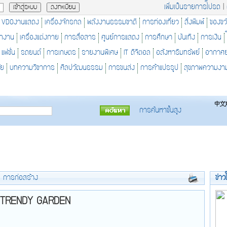
เพิ่มเป็นรายการโปรด
|
VDOงานแสดง
เครื่องจักรกล
พลังงานธรรมชาติ
การท่องเที่ยว
สิ่งพิมพ์
ของขว
ักงาน
เครื่องแต่งกาย
การสื่อสาร
ศูนย์การแสดง
การศึกษา
บันเทิง
การเงิน
แฟชั่น
รถยนต์
การเกษตร
รายงานพิเศษ
IT ดิจิตอล
อสังหาริมทรัพย์
อากาศ
ัย
บทความวิชาการ
ศิลปวัฒนธรรม
การขนส่ง
การค้าแปรรูป
สุขภาพความงา
การค้นหาขั้นสูง
>
การก่อสร้าง
ข่าว
TRENDY GARDEN