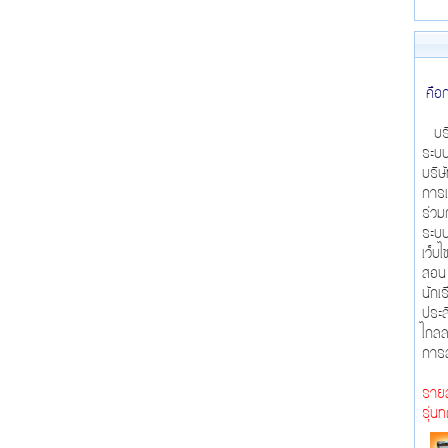
คือ
บริษ
ระบบ
บริษ
การเ
ร่วม
ระบบ
เว็บ
สอน 
นักเ
ประส
ไกลล
การล
รายล
รุ่น