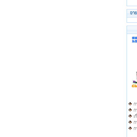
รา
กา
กา
เก
กา
กา