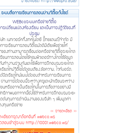
รายละเอียด http://webpro.asia/
ระบบสื่อการเรียนการสอนผ่านวีดีโอเว็ปไซต์
WEBcoระบบเครือข่ายวีดีโอ
การเปลี่ยนแปลงห้องเรียน และเป็นการปฏิวัติของที่
ประชุม
ัท เนทเวอร์คกิ้งเทคโนโลยี (ไทยแลนด์)จำกัด มี
การเรียนการสอนวิดีโอมัลติมีเดียเพื่อช่วยให้
ัทของท่านสามารถเชื่อมต่อเครือข่ายวิดีโอระยะไกล
รียนการสอนโดยใช้คอมพิวเตอร์ทางไกลใช้ข้อมูล
กันทำงานร่วมกันและใช้เพื่อการฝึกอบรมระยะไกล
เรียลไทม์วิดีโอโต้ตอบเสียง,ข้อความ, ไวท์บอร์ด,
ไซต์ปิดเรียลไทม์แบบโต้ตอบสำหรับการเรียนการ
ผ่านการโต้ตอบนี้ระหว่างครูและนักเรียนระหว่าง
รียนหรืออาจเป็นเรียลไทม์ในการสื่อสารอย่างมี
ิทธิภาพนอกจากนี้ยังใช้สำหรับการฝึกอบรมระยะ
ดต้นทุนการดำเนินงานของบริษัท ฯ เพิ่มมูลค่า
งทุนเครือข่าย
<< รายละเอียด >>
ะเอียดกรุณาล็อคอินที่ webco.ws
ทดสอบเข้าสู่ระบบ http://10001.webco.ws/