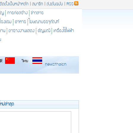
ติดตั้งเป็นหน้าหลัก
|
สมาชิก
|
ส่งต้นฉบับ
|
RSS
ัญ
การก่อสร้าง
ข่าวสาร
โรงแรม
อาหาร
โฆษณาบรรจุภัณฑ์
ยาน
ตารางงานแสดง
อัญมณี
เครื่องใช้ไฟฟ้า
ม
newsthaicn
ใหม่ล่าสุด