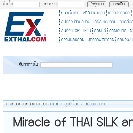
ชื่อผู้ใช้:
รหัสผ่าน:
หน้าเว็บแรก
VDOงานแสดง
เครื่องจักรกล
อุปกรณ์สำนักงาน
เครื่องแต่งกาย
การสื่อ
สินค้าOTOP
แฟชั่น
รถยนต์
การเกษตร
ร
ความปลอดภัย
บทความวิชาการ
ศิลปวัฒ
ค้นหาภายใน:
ตำแหน่งก่อนหน้าของคุณ:
หน้าแรก
>
ธุรกิจไมซ์
>
เครื่องแต่งกาย
Miracle of THAI SILK a