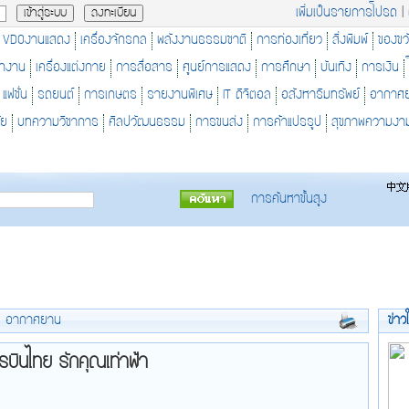
เพิ่มเป็นรายการโปรด
|
VDOงานแสดง
เครื่องจักรกล
พลังงานธรรมชาติ
การท่องเที่ยว
สิ่งพิมพ์
ของขว
ักงาน
เครื่องแต่งกาย
การสื่อสาร
ศูนย์การแสดง
การศึกษา
บันเทิง
การเงิน
แฟชั่น
รถยนต์
การเกษตร
รายงานพิเศษ
IT ดิจิตอล
อสังหาริมทรัพย์
อากาศ
ัย
บทความวิชาการ
ศิลปวัฒนธรรม
การขนส่ง
การค้าแปรรูป
สุขภาพความงา
การค้นหาขั้นสูง
>
อากาศยาน
ข่าว
รบินไทย รักคุณเท่าฟ้า