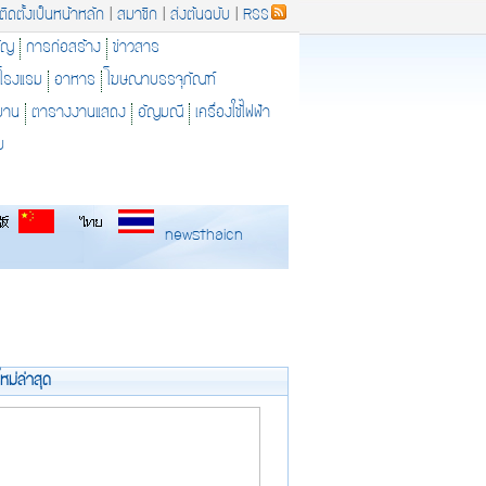
ติดตั้งเป็นหน้าหลัก
|
สมาชิก
|
ส่งต้นฉบับ
|
RSS
ัญ
การก่อสร้าง
ข่าวสาร
โรงแรม
อาหาร
โฆษณาบรรจุภัณฑ์
ยาน
ตารางงานแสดง
อัญมณี
เครื่องใช้ไฟฟ้า
ม
newsthaicn
ใหม่ล่าสุด