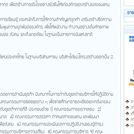
ล เพื่อสร้างการเติบโตอย่างยั่งยืนให้แก่องค์กรและสร้างผลตอบแทน
รา
ารเรียนรู้ ตระหนักถึงการให้ความสำคัญแก่ลูกค้า เสริมสร้างขีดความ
มพูนความผูกพันต่อองค์กร เพื่อให้พนักงาน ทำงานอย่างเต็มศักยภาพ
ต่อ สังคม และสิ่งแวดล้อม ในฐานะเป็นสายการบินแห่งชาติ
์แห่งประเทศไทย ในฐานะบริษัทมหาชน บริษัทฯได้แบ่งโครงสร้างออกเป็น 2
ผลต่อการดำเนินธุรกิจ มีบทบาทในการกำกับดูแลฝ่ายบริหารให้ปฏิบัติตาม
้งคณะกรรมการย่อยชุดต่าง ๆ เพื่อช่วยศึกษารายละเอียดและกลั่นกรอง
กา
กา
ารกำกับดูแลกิจการที่ดี ประกอบด้วย 1) คณะกรรมการตรวจสอบ 2)
เก
บาล 4) คณะกรรมการสรรหา กำหนดค่าตอบแทน และพัฒนา
กา
ื่อสังคม 6) คณะกรรมการประเมินผลการปฏิบัติงานของผู้ดำรง
กา
ะกรรมการบริหารความเสี่ยง 8) คณะกรรมการบริหาร 9) คณะ