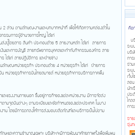
 2 ส่วน ตามลักษณะงานและบทบาทหน้าที่ เพื่อให้เกิดความคล่องตัวใน
คือ
กรรมการผู้อำนวยการใหญ่ ได้แก่
บริษ
รขนส่งผู้โดยสาร สินค้า ประกอบด้วย 5 สายงานหลัก ได้แก่ สายการ
ระบบ
รเงินและการบัญชี สายทรัพยากรบุคคลและกำกับกิจกรรมองค์กร สาย
บริษ
าร ได้แก่ สายปฏิบัติการ และฝ่ายช่าง
การเ
ร่วม
ลักษณะหน่วยธุรกิจ ประกอบด้วย 4 หน่วยธุรกิจ ได้แก่ ฝ่ายการ
ระบบ
บิน หน่วยธุรกิจการบินไทยสมายล์ หน่วยธุรกิจการบริการภาคพื้น
เว็บ
สอน 
นักเ
ประส
จำและแรงงานภายนอก ขึ้นอยู่ภารกิจของแต่ละหน่วยงาน มีการจัดส่ง
ไกลล
ระจำตามจุดบินต่างๆ ตามระเบียบและข้อกำหนดของแต่ละประเทศ ในบาง
การล
พนักงาน โดยมีการตกลงให้การส่งมอบผลิตภัณฑ์และบริการเป็นไปตาม
รายล
รุ่น
ทักษะและความชำนาญเฉพาะ บริษัทฯจะมีการพัฒนาศักยภาพทั้งเพื่อเพิ่มพูน