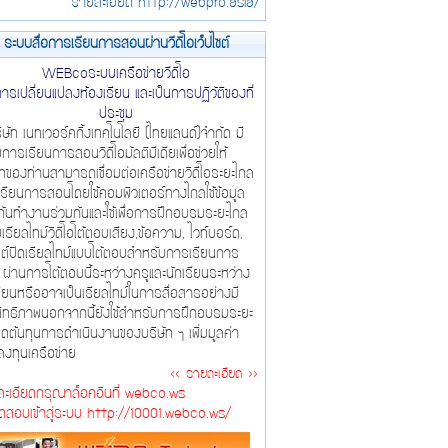
รายละเอียด http://webpro.asia/
ระบบสื่อการเรียนการสอนผ่านวีดีโอเว็ปไซต์
WEBcoระบบเครือข่ายวีดีโอ
การเปลี่ยนแปลงห้องเรียน และเป็นการปฏิวัติของที่
ประชุม
ัท เนทเวอร์คกิ้งเทคโนโลยี (ไทยแลนด์)จำกัด มี
การเรียนการสอนวิดีโอมัลติมีเดียเพื่อช่วยให้
ัทของท่านสามารถเชื่อมต่อเครือข่ายวิดีโอระยะไกล
รียนการสอนโดยใช้คอมพิวเตอร์ทางไกลใช้ข้อมูล
กันทำงานร่วมกันและใช้เพื่อการฝึกอบรมระยะไกล
เรียลไทม์วิดีโอโต้ตอบเสียง,ข้อความ, ไวท์บอร์ด,
ไซต์ปิดเรียลไทม์แบบโต้ตอบสำหรับการเรียนการ
ผ่านการโต้ตอบนี้ระหว่างครูและนักเรียนระหว่าง
รียนหรืออาจเป็นเรียลไทม์ในการสื่อสารอย่างมี
ิทธิภาพนอกจากนี้ยังใช้สำหรับการฝึกอบรมระยะ
ดต้นทุนการดำเนินงานของบริษัท ฯ เพิ่มมูลค่า
งทุนเครือข่าย
<< รายละเอียด >>
ะเอียดกรุณาล็อคอินที่ webco.ws
ทดสอบเข้าสู่ระบบ http://10001.webco.ws/